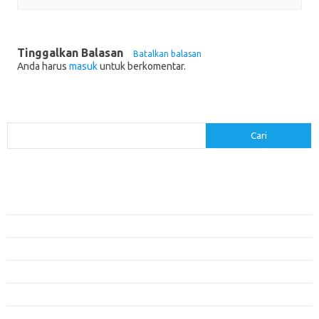
Tinggalkan Balasan
Batalkan balasan
Anda harus
masuk
untuk berkomentar.
Cari
Cari
Pos-pos Terbaru
Menerapkan Pembelajaran Flipped Classroom: Model yang Efektif untuk
Era Digital
Pendidikan Lingkungan: Mengajarkan Siswa untuk Peduli Bumi
Pengaruh Lingkungan Belajar Terhadap Motivasi dan Kinerja
Penemuan Sains yang Membentuk Karier Masa Depan
Menyusun Rencana Belajar yang Fleksibel dan Efektif