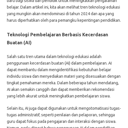
baru bagi siswa dan pendidik untuk meningkatkan pengalaman
belajar. Dalam artikel ini, kita akan melihat tren teknologi edukasi
yang mungkin akan mendominasi di tahun 2024 dan apa yang
harus diperhatikan oleh para pemangku kepentingan pendidikan.
Teknologi Pembelajaran Berbasis Kecerdasan
Buatan (AI)
Salah satu tren utama dalam teknologi edukasi adalah
penggunaan kecerdasan buatan (AI) dalam pembelajaran. AI
dapat membantu dalam mengidentifikasi kebutuhan belajar
individu siswa dan menyediakan materi yang disesuaikan dengan
tingkat pemahaman mereka. Dalam beberapa tahun mendatang,
AI akan semakin canggih dan dapat memberikan rekomendasi
yang lebih akurat untuk meningkatkan pembelajaran siswa.
Selain itu, AI juga dapat digunakan untuk mengotomatisasi tugas-
tugas administratif, seperti penilaian dan pelaporan, sehingga
guru dapat fokus pada pengajaran dan interaksi dengan siswa.