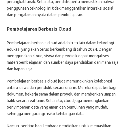
perangkat lunak. Selain itu, pendidik perlu memastikan bahwa
penggunaan teknologi ini tidak menggantikan interaksi sosial
dan pengalaman nyata dalam pembelajaran.
Pembelajaran Berbasis Cloud
Pembelajaran berbasis cloud adalah tren lain dalam teknologi
edukasi yang akan terus berkembang di tahun 2024. Dengan
menggunakan cloud, siswa dan pendidik dapat mengakses
materi pembelajaran dan sumber daya pendidikan dari mana saja
dan kapan saja.
Pembelajaran berbasis cloud juga memungkinkan kolaborasi
antara siswa dan pendidik secara online. Mereka dapat berbagi
dokumen, bekerja sama dalam proyek, dan memberikan umpan
balik secara real-time. Selain itu, cloud juga memungkinkan
penyimpanan data yang aman dan pemulihan yang mudah,
sehingga mengurangi risiko kehilangan data.
Namun, penting bagi lembaga pendidikan untuk memastikan