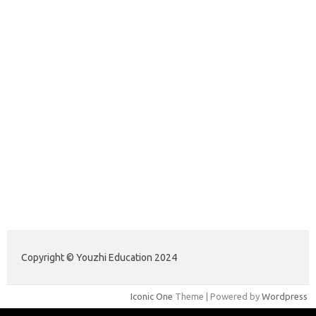
belajargsaseo.my.id
adsdiaspora.com
ajreinke.com
annacbrady.com
klikhammerofthor.com
kyleadamblair.com
lindsaymking.com
lipimagazine.com
lisandrarcarmichael.com
mollyjuneroquet.com
obatpenggugurampuh.com
ontologyschmology.com
pargirlmothers.com
reinventingthebible.com
Paito Hongkong Pools
Copyright © Youzhi Education 2024
Iconic One
Theme | Powered by
Wordpress