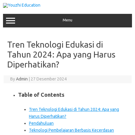
Skip
to
content
Menu
Tren Teknologi Edukasi di
Tahun 2024: Apa yang Harus
Diperhatikan?
By
Admin
|
27 Desember 2024
Table of Contents
Tren Teknologi Edukasi di Tahun 2024: Apa yang
Harus Diperhatikan?
Pendahuluan
Teknologi Pembelajaran Berbasis Kecerdasan