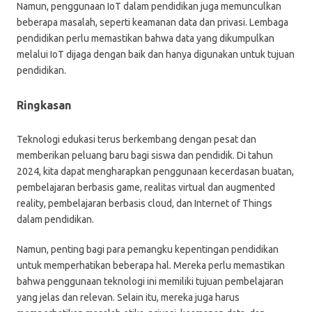
Namun, penggunaan IoT dalam pendidikan juga memunculkan
beberapa masalah, seperti keamanan data dan privasi. Lembaga
pendidikan perlu memastikan bahwa data yang dikumpulkan
melalui IoT dijaga dengan baik dan hanya digunakan untuk tujuan
pendidikan.
Ringkasan
Teknologi edukasi terus berkembang dengan pesat dan
memberikan peluang baru bagi siswa dan pendidik. Di tahun
2024, kita dapat mengharapkan penggunaan kecerdasan buatan,
pembelajaran berbasis game, realitas virtual dan augmented
reality, pembelajaran berbasis cloud, dan Internet of Things
dalam pendidikan.
Namun, penting bagi para pemangku kepentingan pendidikan
untuk memperhatikan beberapa hal. Mereka perlu memastikan
bahwa penggunaan teknologi ini memiliki tujuan pembelajaran
yang jelas dan relevan. Selain itu, mereka juga harus