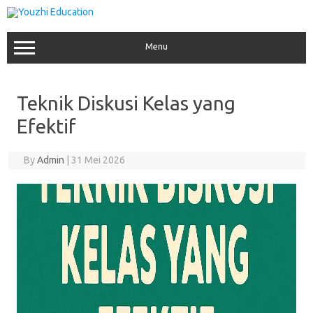
Skip
to
content
Menu
Teknik Diskusi Kelas yang
Efektif
By
Admin
|
31 Mei 2026