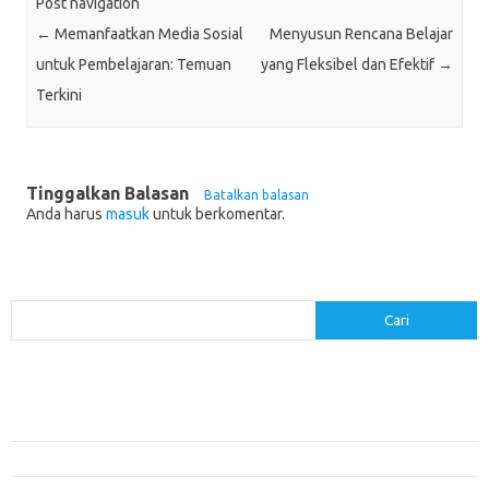
Post navigation
←
Memanfaatkan Media Sosial
Menyusun Rencana Belajar
untuk Pembelajaran: Temuan
yang Fleksibel dan Efektif
→
Terkini
Tinggalkan Balasan
Batalkan balasan
Anda harus
masuk
untuk berkomentar.
Cari
Cari
Pos-pos Terbaru
Menerapkan Pembelajaran Flipped Classroom: Model yang Efektif untuk
Era Digital
Pendidikan Lingkungan: Mengajarkan Siswa untuk Peduli Bumi