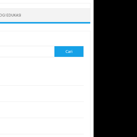
GI EDUKASI
Cari
-pos Terbaru
erapkan Pembelajaran Flipped Classroom:
l yang Efektif untuk Era Digital
didikan Lingkungan: Mengajarkan Siswa untuk
uli Bumi
garuh Lingkungan Belajar Terhadap Motivasi
Kinerja
emuan Sains yang Membentuk Karier Masa
an