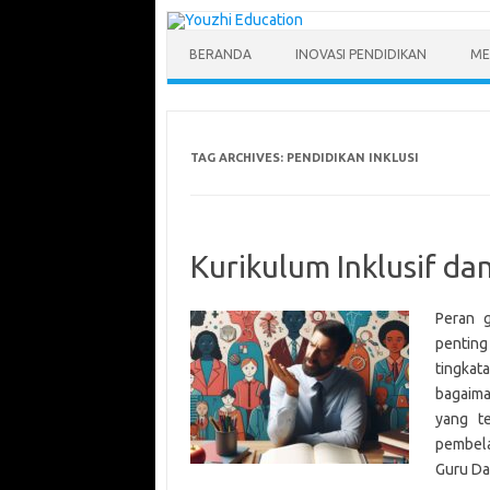
Skip
to
content
BERANDA
INOVASI PENDIDIKAN
ME
TAG ARCHIVES:
PENDIDIKAN INKLUSI
Kurikulum Inklusif da
Peran g
penting
tingka
bagaima
yang t
pembela
Guru Da