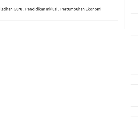
Men
Efek
latihan Guru
,
Pendidikan Inklusi
,
Pertumbuhan Ekonomi
Kat
Arti
Ino
Met
Pen
Ris
Tek
Ars
Agu
Juli
Jun
Mei