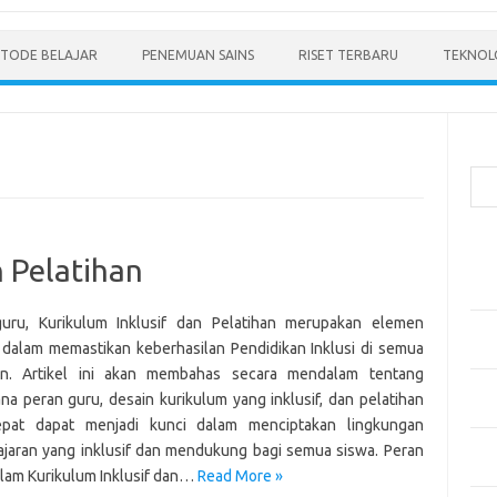
TODE BELAJAR
PENEMUAN SAINS
RISET TERBARU
TEKNOLO
Cari
Pos
n Pelatihan
Men
Mode
uru, Kurikulum Inklusif dan Pelatihan merupakan elemen
Pen
 dalam memastikan keberhasilan Pendidikan Inklusi di semua
Ped
tan. Artikel ini akan membahas secara mendalam tentang
Pen
na peran guru, desain kurikulum yang inklusif, dan pelatihan
dan 
epat dapat menjadi kunci dalam menciptakan lingkungan
Pen
jaran yang inklusif dan mendukung bagi semua siswa. Peran
Dep
lam Kurikulum Inklusif dan…
Read More »