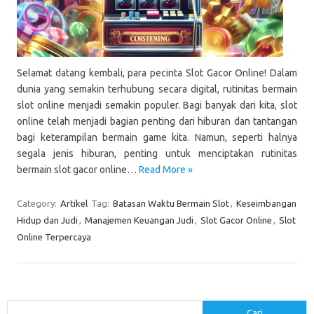
Selamat datang kembali, para pecinta Slot Gacor Online! Dalam
dunia yang semakin terhubung secara digital, rutinitas bermain
slot online menjadi semakin populer. Bagi banyak dari kita, slot
online telah menjadi bagian penting dari hiburan dan tantangan
bagi keterampilan bermain game kita. Namun, seperti halnya
segala jenis hiburan, penting untuk menciptakan rutinitas
bermain slot gacor online…
Read More »
Category:
Artikel
Tag:
Batasan Waktu Bermain Slot
,
Keseimbangan
Hidup dan Judi
,
Manajemen Keuangan Judi
,
Slot Gacor Online
,
Slot
Online Terpercaya
Cari
Cari