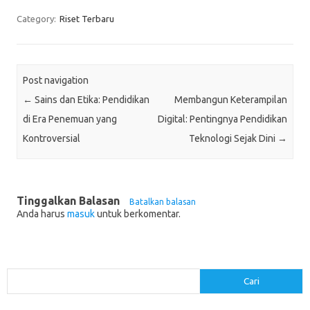
Category:
Riset Terbaru
Post navigation
←
Sains dan Etika: Pendidikan
Membangun Keterampilan
di Era Penemuan yang
Digital: Pentingnya Pendidikan
Kontroversial
Teknologi Sejak Dini
→
Tinggalkan Balasan
Batalkan balasan
Anda harus
masuk
untuk berkomentar.
Cari
Cari