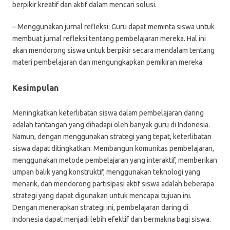
berpikir kreatif dan aktif dalam mencari solusi.
– Menggunakan jurnal refleksi: Guru dapat meminta siswa untuk
membuat jurnal refleksi tentang pembelajaran mereka. Hal ini
akan mendorong siswa untuk berpikir secara mendalam tentang
materi pembelajaran dan mengungkapkan pemikiran mereka.
Kesimpulan
Meningkatkan keterlibatan siswa dalam pembelajaran daring
adalah tantangan yang dihadapi oleh banyak guru di Indonesia.
Namun, dengan menggunakan strategi yang tepat, keterlibatan
siswa dapat ditingkatkan. Membangun komunitas pembelajaran,
menggunakan metode pembelajaran yang interaktif, memberikan
umpan balik yang konstruktif, menggunakan teknologi yang
menarik, dan mendorong partisipasi aktif siswa adalah beberapa
strategi yang dapat digunakan untuk mencapai tujuan ini.
Dengan menerapkan strategi ini, pembelajaran daring di
Indonesia dapat menjadi lebih efektif dan bermakna bagi siswa.