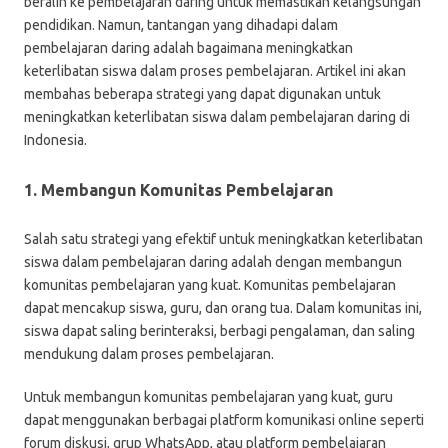
beralih ke pembelajaran daring untuk memastikan kelangsungan
pendidikan. Namun, tantangan yang dihadapi dalam
pembelajaran daring adalah bagaimana meningkatkan
keterlibatan siswa dalam proses pembelajaran. Artikel ini akan
membahas beberapa strategi yang dapat digunakan untuk
meningkatkan keterlibatan siswa dalam pembelajaran daring di
Indonesia.
1. Membangun Komunitas Pembelajaran
Salah satu strategi yang efektif untuk meningkatkan keterlibatan
siswa dalam pembelajaran daring adalah dengan membangun
komunitas pembelajaran yang kuat. Komunitas pembelajaran
dapat mencakup siswa, guru, dan orang tua. Dalam komunitas ini,
siswa dapat saling berinteraksi, berbagi pengalaman, dan saling
mendukung dalam proses pembelajaran.
Untuk membangun komunitas pembelajaran yang kuat, guru
dapat menggunakan berbagai platform komunikasi online seperti
forum diskusi, grup WhatsApp, atau platform pembelajaran