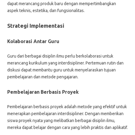
dapat merancang produk baru dengan mempertimbangkan
aspek teknis, estetika, dan fungsionalitas.
Strategi Implementasi
Kolaborasi Antar Guru
Guru dari berbagai disiplin ilmu perlu berkolaborasi untuk
merancang kurikulum yang interdisipliner. Pertemuan rutin dan
diskusi dapat membantu guru untuk menyelaraskan tujuan
pembelajaran dan metode pengajaran.
Pembelajaran Berbasis Proyek
Pembelajaran berbasis proyek adalah metode yang efektif untuk
menerapkan pembelajaran interdisipliner. Dengan memberikan
siswa proyek nyata yang melibatkan berbagai disiplin ilmu,
mereka dapat belajar dengan cara yang lebih praktis dan aplikatif.