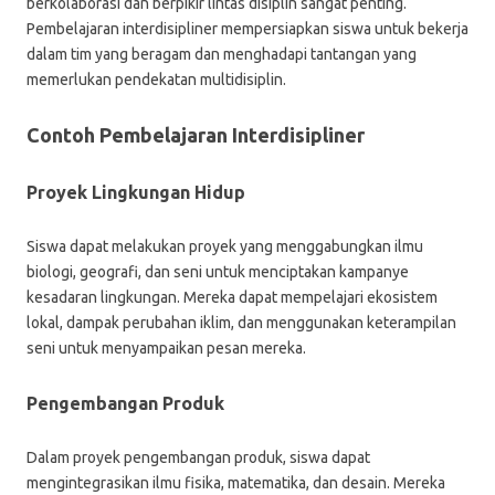
berkolaborasi dan berpikir lintas disiplin sangat penting.
Pembelajaran interdisipliner mempersiapkan siswa untuk bekerja
dalam tim yang beragam dan menghadapi tantangan yang
memerlukan pendekatan multidisiplin.
Contoh Pembelajaran Interdisipliner
Proyek Lingkungan Hidup
Siswa dapat melakukan proyek yang menggabungkan ilmu
biologi, geografi, dan seni untuk menciptakan kampanye
kesadaran lingkungan. Mereka dapat mempelajari ekosistem
lokal, dampak perubahan iklim, dan menggunakan keterampilan
seni untuk menyampaikan pesan mereka.
Pengembangan Produk
Dalam proyek pengembangan produk, siswa dapat
mengintegrasikan ilmu fisika, matematika, dan desain. Mereka