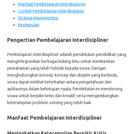
Manfaat Pembelajaran Interdisipliner
Contoh Pembelajaran Interdisipliner
Strategi Implementasi
Kesimpulan
Pengertian Pembelajaran Interdisipliner
Pembelajaran interdisipliner adalah pendekatan pendidikan yang
mengintegrasikan berbagai bidang ilmu untuk memberikan
pemahaman yang lebih holistik kepada siswa. Dengan
menghubungkan konsep-konsep dari disiplin yang berbeda,
siswa dapat melihat keterkaitan antara pengetahuan dan
aplikasinya dalam kehidupan nyata. Pendekatan ini mendorong
siswa untuk berpikir kritis dan kreatif, serta mengembangkan
keterampilan problem-solving yang lebih baik.
Manfaat Pembelajaran Interdisipliner
Meningkatkan Keterampilan Berpikir Kritis