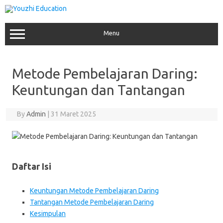
Skip
to
content
Menu
Metode Pembelajaran Daring:
Keuntungan dan Tantangan
By
Admin
|
31 Maret 2025
Daftar Isi
Keuntungan Metode Pembelajaran Daring
Tantangan Metode Pembelajaran Daring
Kesimpulan