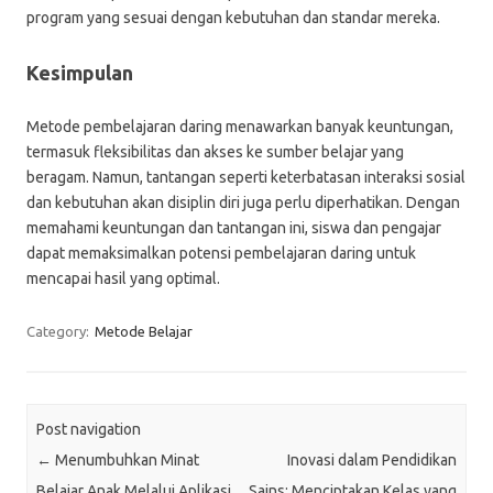
program yang sesuai dengan kebutuhan dan standar mereka.
Kesimpulan
Metode pembelajaran daring menawarkan banyak keuntungan,
termasuk fleksibilitas dan akses ke sumber belajar yang
beragam. Namun, tantangan seperti keterbatasan interaksi sosial
dan kebutuhan akan disiplin diri juga perlu diperhatikan. Dengan
memahami keuntungan dan tantangan ini, siswa dan pengajar
dapat memaksimalkan potensi pembelajaran daring untuk
mencapai hasil yang optimal.
Category:
Metode Belajar
Post navigation
←
Menumbuhkan Minat
Inovasi dalam Pendidikan
Belajar Anak Melalui Aplikasi
Sains: Menciptakan Kelas yang