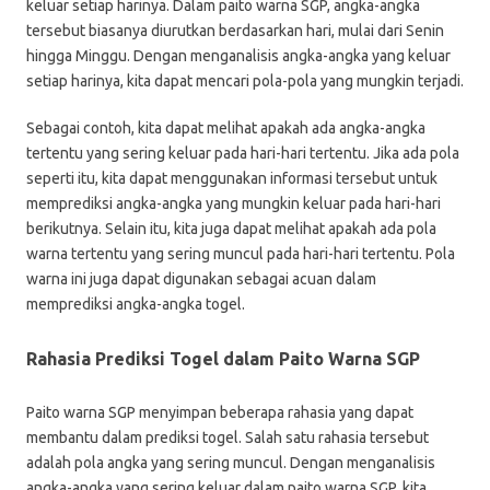
keluar setiap harinya. Dalam paito warna SGP, angka-angka
tersebut biasanya diurutkan berdasarkan hari, mulai dari Senin
hingga Minggu. Dengan menganalisis angka-angka yang keluar
setiap harinya, kita dapat mencari pola-pola yang mungkin terjadi.
Sebagai contoh, kita dapat melihat apakah ada angka-angka
tertentu yang sering keluar pada hari-hari tertentu. Jika ada pola
seperti itu, kita dapat menggunakan informasi tersebut untuk
memprediksi angka-angka yang mungkin keluar pada hari-hari
berikutnya. Selain itu, kita juga dapat melihat apakah ada pola
warna tertentu yang sering muncul pada hari-hari tertentu. Pola
warna ini juga dapat digunakan sebagai acuan dalam
memprediksi angka-angka togel.
Rahasia Prediksi Togel dalam Paito Warna SGP
Paito warna SGP menyimpan beberapa rahasia yang dapat
membantu dalam prediksi togel. Salah satu rahasia tersebut
adalah pola angka yang sering muncul. Dengan menganalisis
angka-angka yang sering keluar dalam paito warna SGP, kita