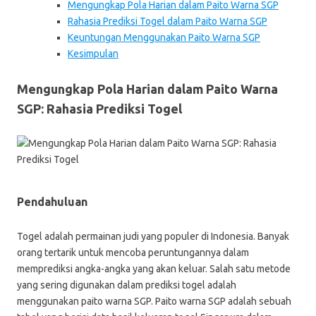
Mengungkap Pola Harian dalam Paito Warna SGP
Rahasia Prediksi Togel dalam Paito Warna SGP
Keuntungan Menggunakan Paito Warna SGP
Kesimpulan
Mengungkap Pola Harian dalam Paito Warna
SGP: Rahasia Prediksi Togel
Pendahuluan
Togel adalah permainan judi yang populer di Indonesia. Banyak
orang tertarik untuk mencoba peruntungannya dalam
memprediksi angka-angka yang akan keluar. Salah satu metode
yang sering digunakan dalam prediksi togel adalah
menggunakan paito warna SGP. Paito warna SGP adalah sebuah