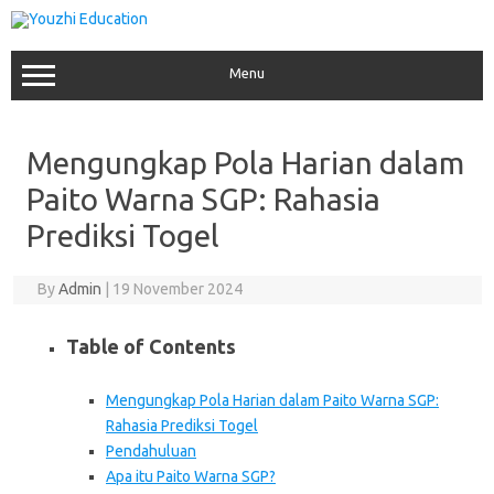
Skip
to
content
Menu
Mengungkap Pola Harian dalam
Paito Warna SGP: Rahasia
Prediksi Togel
By
Admin
|
19 November 2024
Table of Contents
Mengungkap Pola Harian dalam Paito Warna SGP:
Rahasia Prediksi Togel
Pendahuluan
Apa itu Paito Warna SGP?