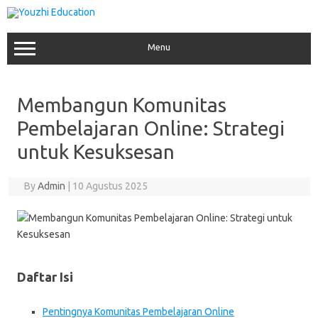
Skip
to
content
Menu
Membangun Komunitas
Pembelajaran Online: Strategi
untuk Kesuksesan
By
Admin
|
10 Agustus 2025
Daftar Isi
Pentingnya Komunitas Pembelajaran Online